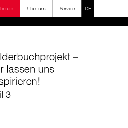
SPRACHE AUSWÄH
lberufe
Über uns
Service
lderbuchprojekt –
r lassen uns
spirieren!
il 3