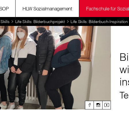
SOP
HLW Sozialmanagement
Fachschule für Sozia
 Skills
Life Skills: Bilderbuchprojekt
Life Skills: Bilderbuch-Inspiration
Bi
wi
in
Te