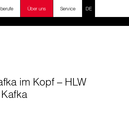
SPRACHE AUSWÄH
lberufe
Über uns
Service
afka im Kopf – HLW
 Kafka