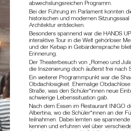
abwechslungsreichen Programm.
Bei der Führung im Parlament konnten d
historischen und modernen Sitzungssaal 
Architektur entdecken.
Besonders spannend war die HANDS UP-
interaktive Tour in die Welt gehörloser M
und der Kebap in Gebärdensprache blie
Erinnerung.
Der Theaterbesuch von „Romeo und Julia
die Inszenierung doch äußerst frei nach
Ein weiterer Programmpunkt war die Sh
Obdachlosigkeit. Ehemalige Obdachlose 
Straße, was den Schüler*innen neue Einbl
schwierige Lebenssituation gab.
Nach dem Essen im Restaurant INIGO der 
Albertina, wo die Schüler*innen an der 
teilnahmen. Dabei lernten sie spannend
kennen und erfuhren viel über verschiede