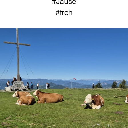
#Jause
#froh