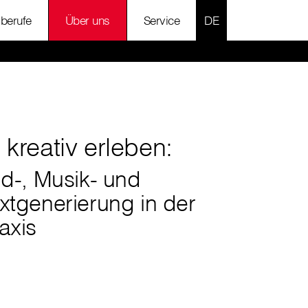
SPRACHE AUSWÄH
lberufe
Über uns
Service
 kreativ erleben:
ld-, Musik- und
xtgenerierung in der
axis