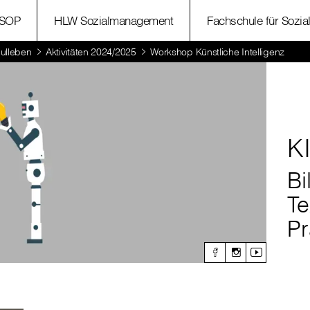
SOP
HLW Sozialmanagement
Fachschule für Sozia
ulleben
Aktivitäten 2024/2025
Workshop Künstliche Intelligenz
KI
Bi
Te
Pr