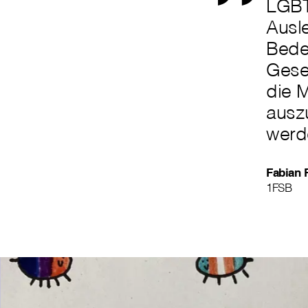
LGBT
Ausl
Bede
Gesel
die M
auszu
werd
Fabian 
1FSB