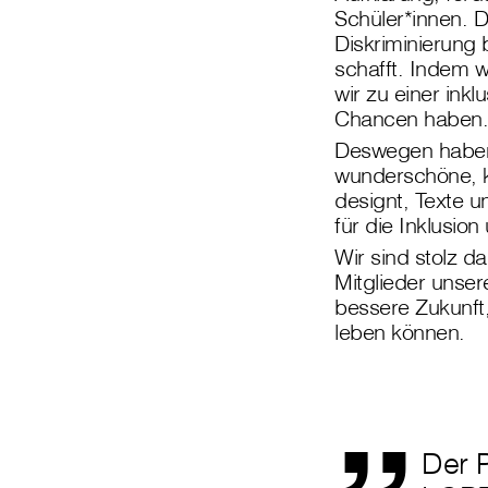
Schüler*innen. D
Diskriminierung 
schafft. Indem w
wir zu einer ink
Chancen haben.
Deswegen haben 
wunderschöne, k
designt, Texte u
für die Inklusio
Wir sind stolz da
Mitglieder unser
bessere Zukunft,
„
leben können.
Der P