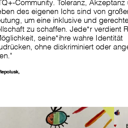
Q+-Community. Toleranz, Akzeptanz u
eben des eigenen Ichs sind von große
utung, um eine inklusive und gerecht
lschaft zu schaffen. Jede*r verdient
öglichkeit, seine*ihre wahre Identität
drücken, ohne diskriminiert oder ange
en."
Repolusk,