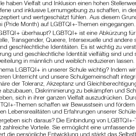
e haben Vielfalt und Inklusion einen hohen Stellenwert
ffene und inklusive Lernumgebung zu schaffen, in der 
kzeptiert und wertgeschätzt fühlen. Aus diesem Gru
uni (Pride Month) auf LGBTQI+-Themen eingegangen.
GBTQI+ überhaupt? LGBTQI+ ist eine Abkürzung für
lle, Transgender, Queere, Intersexuelle und andere 
nd geschlechtliche Identitäten. Es ist wichtig zu ver
rung und geschlechtliche Identität vielfältig sind und 
eiteilung in männlich und weiblich reduzieren lassen.
hema LGBTQI+ in unserer Schule wichtig? Indem wi
ren Unterricht und unsere Schulgemeinschaft integri
häre der Toleranz, Akzeptanz und Gleichberechtigun
le abzubauen, Diskriminierung zu bekämpfen und Schü
eben, sich in ihrer ganzen Vielfalt auszudrücken. Du
TQI+-Themen schaffen wir Bewusstsein und fördern 
ellen Lebensrealitäten und Erfahrungen unserer Schüle
 ergeben sich daraus? Die Einbindung von LGBTQI+
et zahlreiche Vorteile. Sie ermöglicht eine umfassende
ert die persönliche Entwicklung und stärkt das Selbs