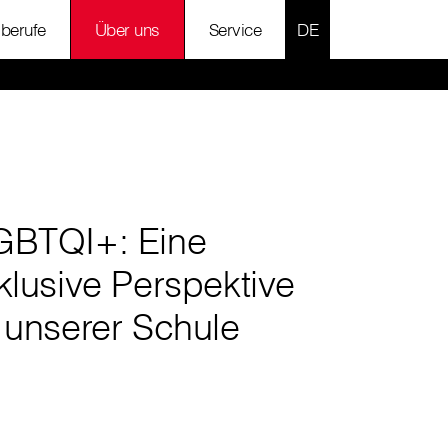
SPRACHE AUSWÄH
lberufe
Über uns
Service
GBTQI+: Eine
klusive Perspektive
 unserer Schule