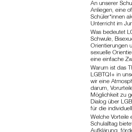
An unserer Schul
Anliegen, eine o
Schüler*innen a
Unterricht im J
Was bedeutet L
Schwule, Bisexue
Orientierungen u
sexuelle Orientie
eine einfache Zw
Warum ist das T
LGBTQI+ in unse
wir eine Atmosp
darum, Vorurtei
Möglichkeit zu g
Dialog über LGB
für die individu
Welche Vorteile
Schulalltag biet
Aufklärung, förd