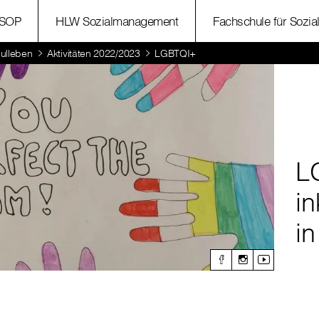
SOP
HLW Sozialmanagement
Fachschule für Sozia
ulleben
Aktivitäten 2022/2023
LGBTQI+
L
in
in