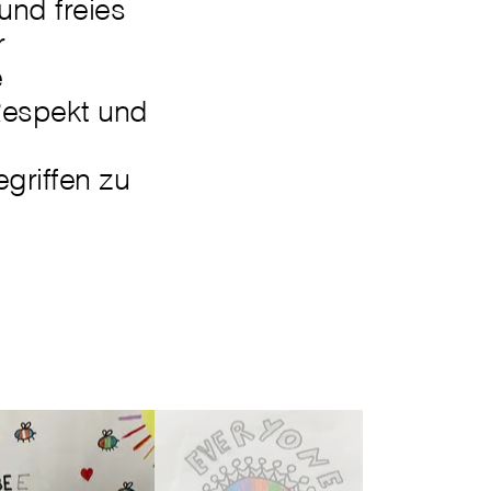
nd freies
r
e
 Respekt und
griffen zu