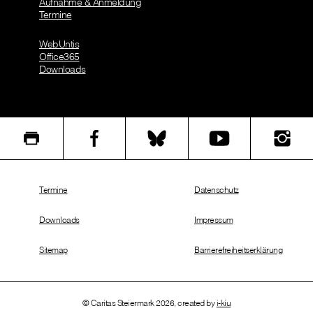
Aufnahme & Anmeldung
Termine
WebUntis
Office365
Downloads
Termine
Datenschutz
Downloads
Impressum
Sitemap
Barrierefreiheitserklärung
© Caritas Steiermark 2026, created by
i-kiu