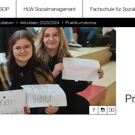
SOP
HLW Sozialmanagement
Fachschule für Sozia
ulleben
Aktivitäten 2023/2024
Praktikumsbörse
P