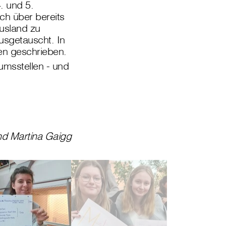
. und 5.
ch über bereits
Ausland zu
usgetauscht. In
en geschrieben.
umsstellen - und
nd Martina Gaigg