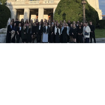
Bildungscampus Graz
Graz 601539
Caritas der Diözese Graz-Seckau
Grabenstraße 41
A-8010 Graz