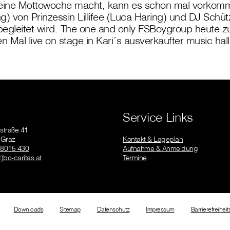
eine Mottowoche macht, kann es schon mal vorkomm
ng) von Prinzessin Lillifee (Luca Haring) und DJ Schüt
begleitet wird. The one and only FSBoygroup heute 
ten Mal live on stage in Kari´s ausverkaufter music hall
Service Links
straße 41
 Graz
Kontakt & Lageplan
 8015 430
Aufnahme & Anmeldung
t)bc-caritas.at
Termine
Downloads
Sitemap
Datenschutz
Impressum
Barrierefreihei