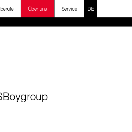
SPRACHE AUSWÄH
lberufe
Über uns
Service
SBoygroup