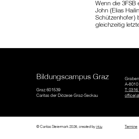
Wenn die 3FSB 
John (Elias Haili
Schützenhofer) 
gleichzeitig letz
Bildungscampus Graz
Graben
A-8010
Graz 601539
T: 0316
Caritas der Diözese Graz-Seckau
office(a
© Caritas Steiermark 2026, created by
i-kiu
Termine