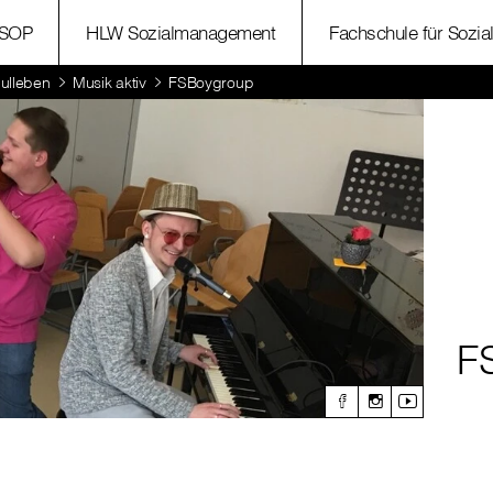
SOP
HLW Sozialmanagement
Fachschule für Sozia
ulleben
Musik aktiv
FSBoygroup
F