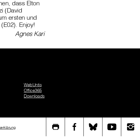
en, dass Elton
zi (David
zum ersten und
 (E02). Enjoy!
Agnes Kari
WebUntis
Office365
Downloads
tserklärung