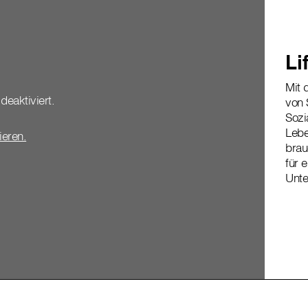
Li
Mit 
deaktiviert.
von 
Sozi
Leb
vieren.
brauc
für 
Unte