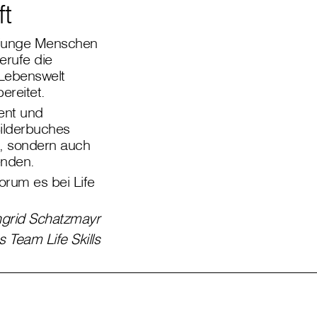
t
 junge Menschen
erufe die
 Lebenswelt
ereitet.
ent und
Bilderbuches
n, sondern auch
enden.
orum es bei Life
ngrid Schatzmayr
s Team Life Skills