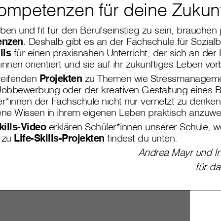
mpetenzen für deine Zukunf
ben und fit für den
Berufseinstieg
zu sein, brauchen
enzen
. Deshalb gibt es an der Fachschule für Sozialb
lls
für einen praxisnahen Unterricht, der sich an der
nnen orientiert und sie auf ihr zukünftiges Leben vorb
reifenden
Projekten
zu Themen wie Stressmanagem
 Jobbewerbung oder der kreativen Gestaltung eines 
er*innen der Fachschule nicht nur vernetzt zu denke
ne Wissen in ihrem eigenen Leben praktisch anzuw
kills-Video
erklären Schüler*innen unserer Schule, w
s zu
Life-Skills-Projekten
findest du unten.
Andrea Mayr und I
für da