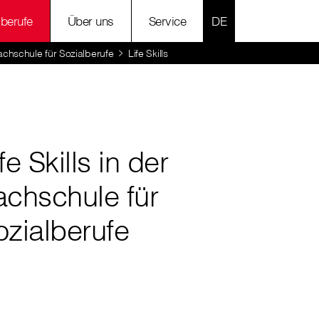
SPRACHE AUSWÄH
lberufe
Über uns
Service
achschule für Sozialberufe
Life Skills
fe Skills in der
achschule für
ozialberufe