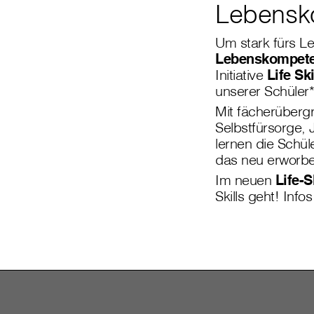
Lebensko
Um stark fürs Le
Lebenskompet
Initiative
Life Ski
unserer Schüler*i
Mit fächerüberg
Selbstfürsorge,
lernen die Schül
das neu erworbe
Im neuen
Life-S
Skills geht! Info