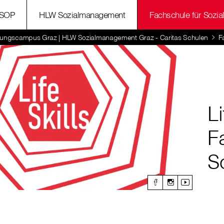
SOP
HLW Sozialmanagement
Fachschule für Sozia
dungscampus Graz | HLW Sozialmanagement Graz - Caritas Schulen
F
Li
F
S