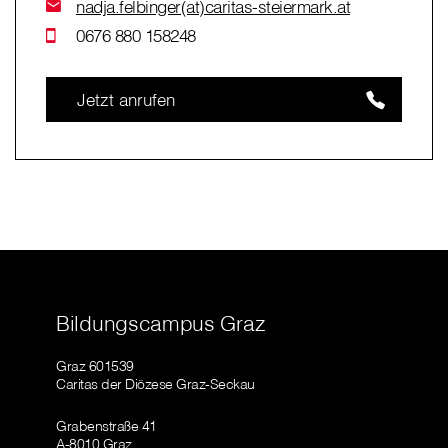
nadja.felbinger(at)caritas-steiermark.at
0676 880 158248
Jetzt anrufen
Bildungscampus Graz
Graz 601539
Caritas der Diözese Graz-Seckau
Grabenstraße 41
A-8010 Graz