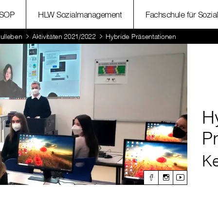
SOP
HLW Sozialmanagement
Fachschule für Sozia
ulleben
Aktivitäten 2021/2022
Hybride Präsentationen
H
Pr
Ke