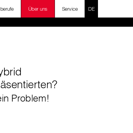
SPRACHE AUSWÄH
lberufe
Über uns
Service
ybrid
äsentierten?
in Problem!