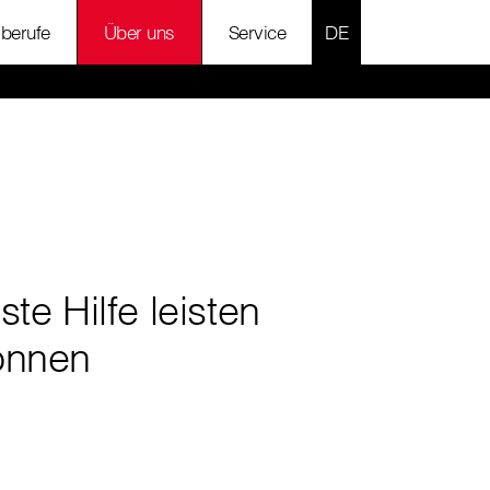
SPRACHE AUSWÄH
lberufe
Über uns
Service
ste Hilfe leisten
önnen