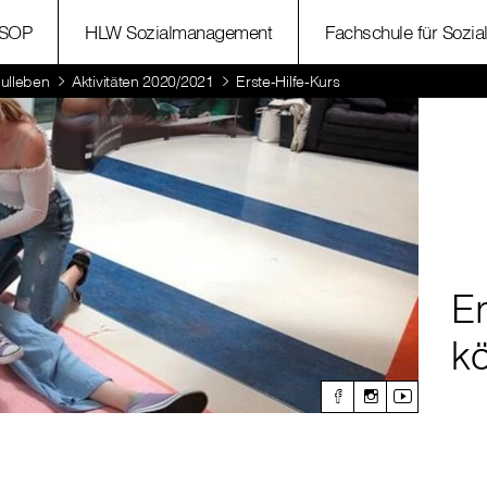
SOP
HLW Sozialmanagement
Fachschule für Sozia
ulleben
Aktivitäten 2020/2021
Erste-Hilfe-Kurs
Er
k