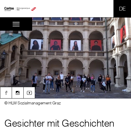
SPR
© HLW Sozialmanagement Graz
Gesichter mit Geschichten