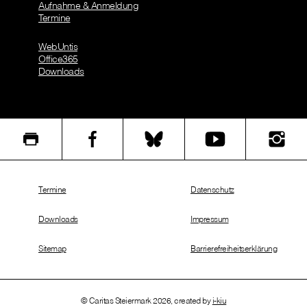
Aufnahme & Anmeldung
Termine
WebUntis
Office365
Downloads
Termine
Datenschutz
Downloads
Impressum
Sitemap
Barrierefreiheitserklärung
© Caritas Steiermark 2026, created by
i-kiu