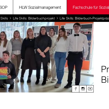
SOP
HLW Sozialmanagement
Fachschule für Sozia
 Skills
Life Skills: Bilderbuchprojekt
Life Skills: Bilderbuch-Projektprä
P
B