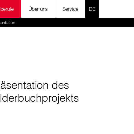
SPRACHE AUSWÄH
lberufe
Über uns
Service
sentation
räsentation des
ilderbuchprojekts