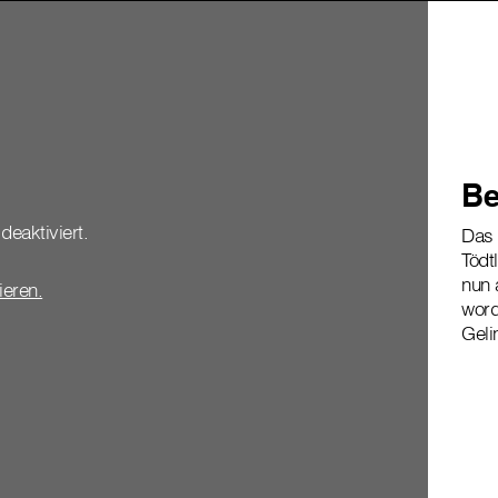
Be
deaktiviert.
Das 
Tödt
nun 
vieren.
word
Geli