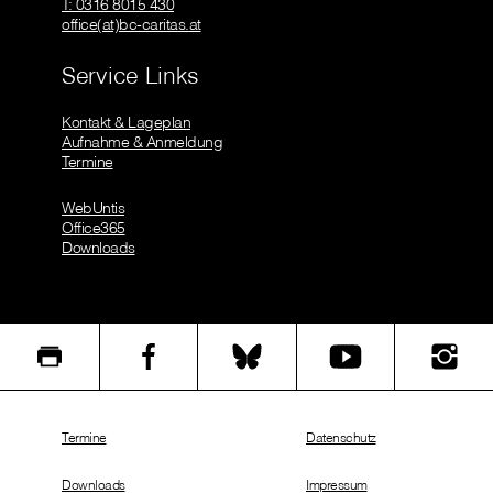
T: 0316 8015 430
office(at)bc-caritas.at
Service Links
Kontakt & Lageplan
Aufnahme & Anmeldung
Termine
WebUntis
Office365
Downloads
Termine
Datenschutz
Downloads
Impressum