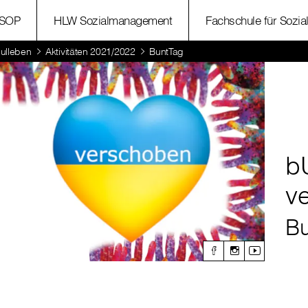
SOP
HLW Sozialmanagement
Fachschule für Sozia
ulleben
Aktivitäten 2021/2022
BuntTag
b
v
Bu