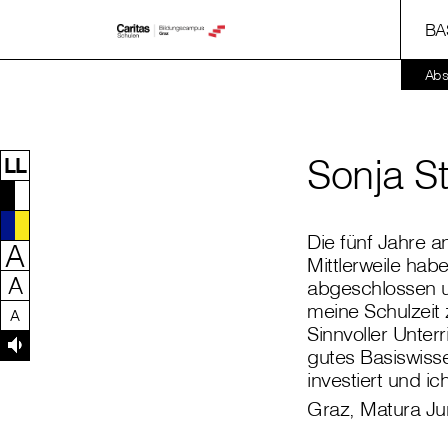
BA
Zum Inhalt dieser Seite
Zur Navigation
Zum Footer dieser Seite
Abs
Sonja S
LL
Die fünf Jahre 
A
Mittlerweile hab
A
abgeschlossen u
meine Schulzeit 
A
Sinnvoller Unter
gutes Basiswisse
investiert und ic
Graz, Matura Ju