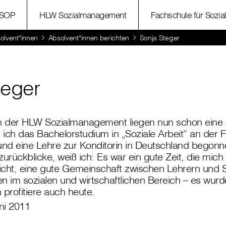
SOP
HLW Sozialmanagement
Fachschule für Sozia
olvent*innen
Absolvent*innen berichten
Sonja Steger
teger
an der HLW Sozialmanagement liegen nun schon eine Z
e ich das Bachelorstudium in „Soziale Arbeit“ an de
nd eine Lehre zur Konditorin in Deutschland begonn
zurückblicke, weiß ich: Es war ein gute Zeit, die mich
richt, eine gute Gemeinschaft zwischen Lehrern und S
n im sozialen und wirtschaftlichen Bereich – es wurd
h profitiere auch heute.
ni 2011