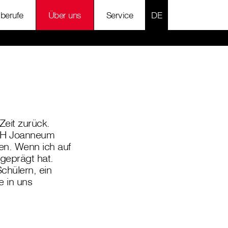
SPRACHE AUSWÄH
lberufe
Über uns
Service
eit zurück.
r FH Joanneum
en. Wenn ich auf
 geprägt hat.
chülern, ein
e in uns