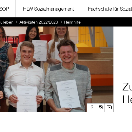
SOP
HLW Sozialmanagement
Fachschule für Sozia
ulleben
Aktivitäten 2022/2023
Heimhilfe
Z
He