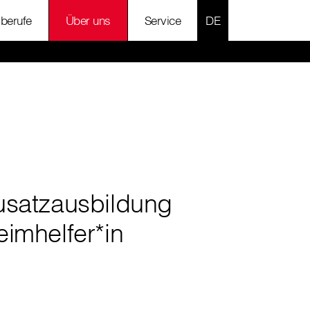
SPRACHE AUSWÄH
lberufe
Über uns
Service
usatzausbildung
imhelfer*in