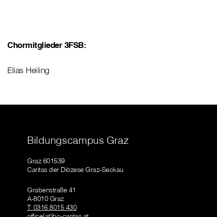
Chormitglieder 3FSB:
Elias Heiling
Bildungscampus Graz
Graz 601539
Caritas der Diözese Graz-Seckau
Grabenstraße 41
A-8010 Graz
T: 0316 8015 430
office(at)bc-caritas.at