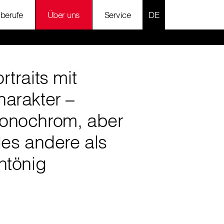
SPRACHE AUSWÄH
lberufe
Über uns
Service
rtraits mit
harakter –
onochrom, aber
les andere als
ntönig