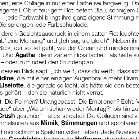
n, eine Collage in nur einer Farbe sei langweilig. Do
genteil: Ob in feurigem Rot, tiefem Blau, sonnigem 
a – jede Farbwahl bringt ihre ganz eigene Stimmung m
 Die sprengen jede Farbschublade.
, deren Gesichtsausdruck in einem satten Rot leuchte
b‘ eine Meinung“ und „Ich sag sie gleich“. Neben ih
Blick, der so tief geht, wie der Ozean und mindeste
t. Und
Agathe
, die in zartem Rosa lächelt, als hätte s
 – oder zumindest den Stundenplan.
 dessen Blick sagt: „Ich weiß, dass du weißt, dass ich
ldine
, die mit einer einzigen Augenbraue mehr Dram
Liselotte
, die gerade so lacht, als hätte sie den best
 gehört – den sie natürlich nicht verrät.
t. Die Formen? Unangepasst. Die Emotionen? Echt. V
üde“ über „Warum schon wieder Montag?“ bis hin zu 
Crush
gesehen“ – alles ist dabei. Die Collagen sind vi
mmelsurien aus
Mimik
,
Stimmungen
und spontane
nd monochrome Spektren voller Leben. Jede Nuance 
dere
Geschichte
: hellgrün für
Hoffnung
, dunkelgrün f