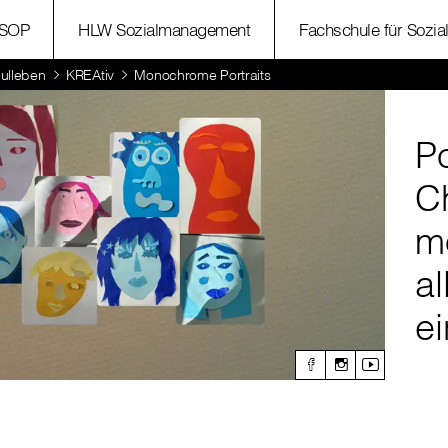
SOP
HLW Sozialmanagement
Fachschule für Sozia
ulleben
KREAtiv
Monochrome Portraits
Po
C
m
al
ei