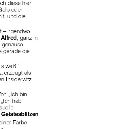
ch diese hier
Gelb oder
it, und die
t – irgendwo
r
Alfred
, ganz in
ns genauso
ie gerade die
’s weiß.“
a erzeugt als
en Insiderwitz
on „Ich bin
„Ich hab‘
suelle
n
Geistesblitzen
.
einer Farbe
ür