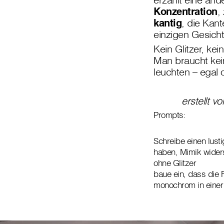
Konzentration
,
kantig
, die Kan
einzigen Gesich
Kein Glitzer, ke
Man braucht kein
leuchten – egal ob
erstellt 
Prompts:
Schreibe einen lust
haben, Mimik wider
ohne Glitzer
baue ein, dass die
monochrom in einer F