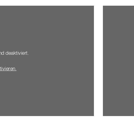
nd deaktiviert.
tivieren.