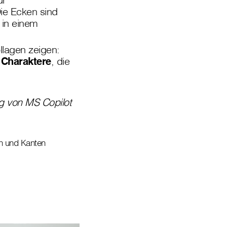
 Die Ecken sind
in einem
ollagen zeigen:
t
Charaktere
, die
g von MS Copilot
en und Kanten