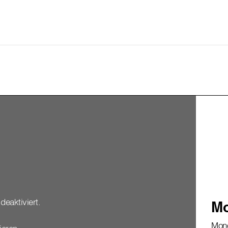
deaktiviert.
Mo
Mono