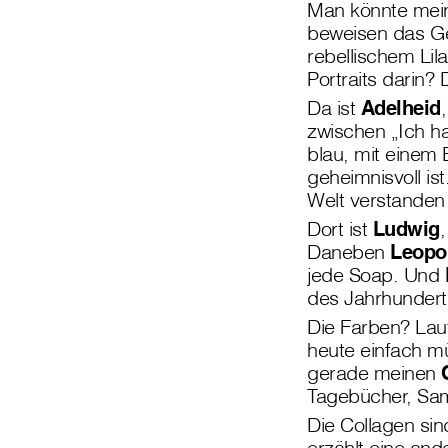
Man könnte meine
beweisen das Ge
rebellischem Lil
Portraits darin?
Da ist
Adelheid
zwischen „Ich ha
blau, mit einem 
geheimnisvoll is
Welt verstanden
Dort ist
Ludwig
,
Daneben
Leopo
jede Soap. Und
des Jahrhunderts
Die Farben? Lau
heute einfach m
gerade meinen
Tagebücher, Sa
Die Collagen si
erzählt eine an