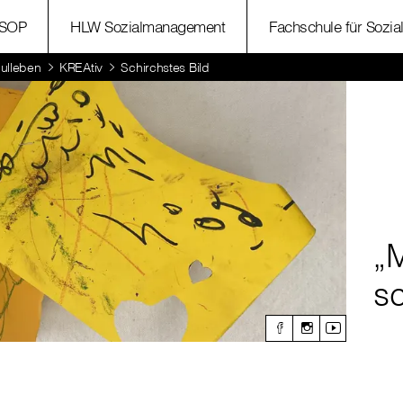
SOP
HLW Sozialmanagement
Fachschule für Sozia
ulleben
KREAtiv
Schirchstes Bild
„
sc