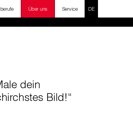
SPRACHE AUSWÄH
lberufe
Über uns
Service
Male dein
hirchstes Bild!“