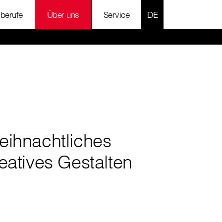
SPRACHE AUSWÄH
lberufe
Über uns
Service
eihnachtliches
eatives Gestalten