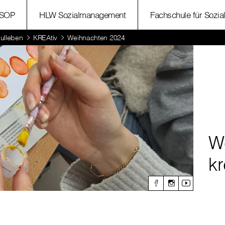
SOP
HLW Sozialmanagement
Fachschule für Sozia
ulleben
KREAtiv
Weihnachten 2024
W
kr